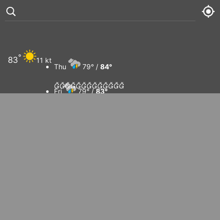
°
83
11 kt
Thu
79° /
84°













Fri
79° /
83°
Sat
79° /
83°
Sun
78° /
84°