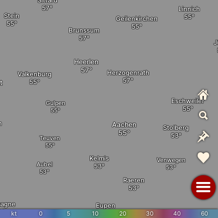
Linnich
Stein
Geilenkirchen
Brunssum
J
Heerlen
Herzogenrath
Valkenburg
t
Eschweiler
Gulpen
n
Aachen
Stolberg
Teuven
Kelmis
Venwegen
Aubel
Raeren
agne
Eupen
kt
0
5
10
20
30
40
60