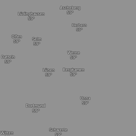
Ascheberg
Lüdinghausen
Herbern
Olfen
Selm
Werne
Datteln
Bergkamen
Lünen
Unna
Dortmund
Schwerte
Witten