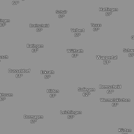
Hattingen
Schuir
ingen
Texas
Breitscheid
Velbert
G
Ratingen
Schw
Wülfrath
usch
Wuppertal
Dusseldorf
Erkrath
Remscheid
Solingen
Hilden
khoven
Wermelskirchen
Leichlingen
Dormagen
Kürten