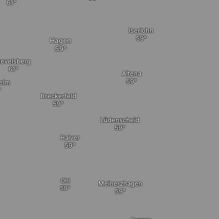
Iserlohn
Hagen
evelsberg
Altena
elm
Breckerfeld
Lüdenscheid
Halver
Ohl
Meinerzhagen