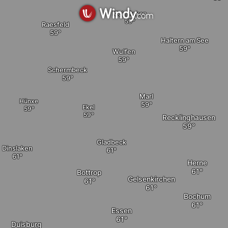
Klein Reken
Raesfeld
Haltern am See
Wulfen
Schermbeck
Marl
Hünxe
Ekel
Recklinghausen
Gladbeck
Dinslaken
Herne
Bottrop
Gelsenkirchen
Bochum
Essen
Duisburg