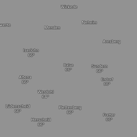
Wickede
Neheim
werte
Menden
Arnsberg
Iserlohn
Balve
Sundern
Altena
Endorf
Werdohl
Lüdenscheid
Plettenberg
Fretter
Herscheid