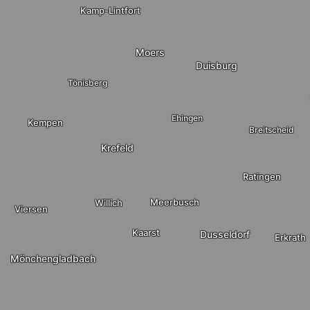
Kamp-Lintfort
Moers
Duisburg
Tönisberg
Ehingen
Kempen
Breitscheid
Krefeld
Ratingen
Meerbusch
Willich
Viersen
Kaarst
Dusseldorf
Erkrath
Mönchengladbach