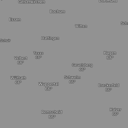
Dortmund
Gelsenkirchen
Bochum
Essen
Sch
Witten
Hattingen
Schuir
Hagen
Texas
Velbert
Gevelsberg
Schwelm
Wülfrath
Wuppertal
Breckerfeld
Halver
Remscheid