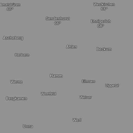
Westkirchen
Amelsbüren
Sendenhorst
Ennigerloh
Ascheberg
Ahlen
Beckum
Herbern
Hamm
Eilmsen
Werne
Lippetal
Weetfeld
Welver
Bergkamen
Werl
Unna