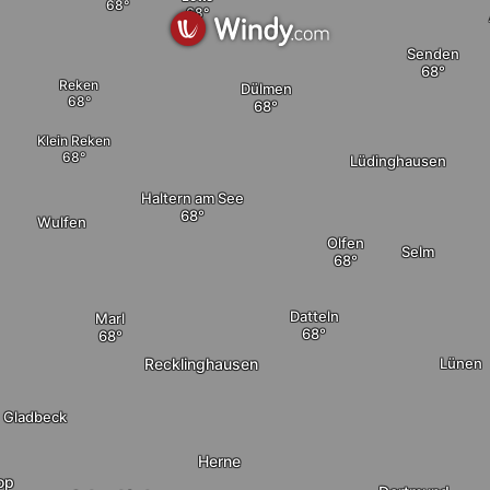
Senden
Reken
Dülmen
Klein Reken
Lüdinghausen
Haltern am See
Wulfen
elete
Olfen
Selm
Datteln
Marl
Recklinghausen
Lünen
Gladbeck
Herne
op