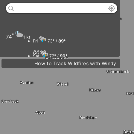
Ulft
Barlo
Borken
Bocholt
Rhede
Isselburg
°
74
1 kt
Fri
73° /
89°
Raesfeld
Rees




Sat
72° /
90°
Hamminkeln
How to Track Wildfires with Windy
D
Sun
74° /
91°
Schermbeck
Xanten
Wesel
Mon
76° /
89°
Hünxe
Ekel
Sonsbeck
Alpen
Dinslaken
Bottr