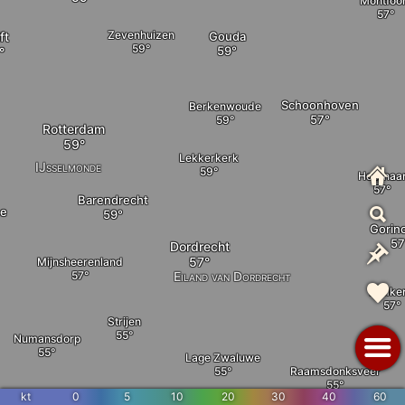
Montfoor
Zevenhuizen
ft
Gouda
Schoonhoven
Berkenwoude
Rotterdam
Lekkerkerk
IJsselmonde
Hoornaa
Barendrecht
se
Gorin
Dordrecht
Mijnsheerenland
Eiland van Dordrecht
Almke
Strijen
Numansdorp
Lage Zwaluwe
Raamsdonksveer
kt
0
5
10
20
30
40
60