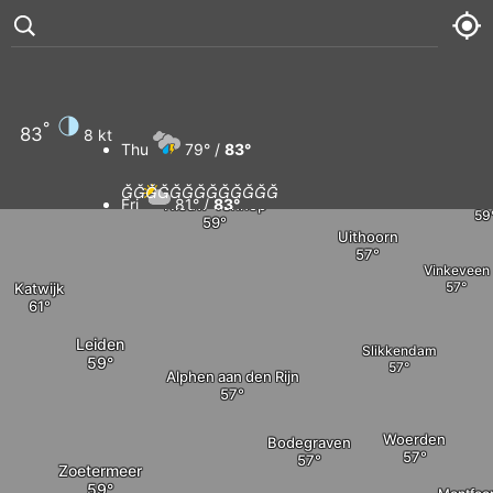
Haarlem
Amsterdam
Zandvoort
°
83
8 kt
Thu
79° /
83°
Hoofddorp
Amstelveen













Abco
Fri
81° /
83°
Nieuw-Vennep
Uithoorn
Sat
78° /
82°
Vinkeveen
Katwijk
Sun
79° /
84°
Leiden
Slikkendam
Alphen aan den Rijn
Woerden
Bodegraven
Zoetermeer