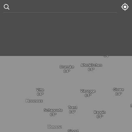
°
80
5 kt
Mon
76° /
96°



Putgarten
Tue
76° /
97°
Altenkirchen
Dranske
Wed
75° /
99°
Thu
78° /
100°
Glowe
Vitte
Vieregge
Hiddensee
Trent
Schaprode
Rappin
Ummanz
Gingst