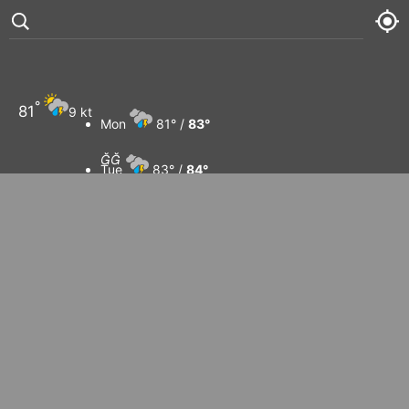
°
81
9 kt
Mon
81° /
83°


Tue
83° /
84°
Wed
82° /
84°
Thu
84° /
85°