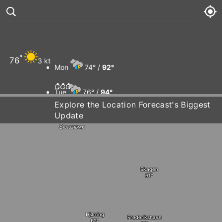
°
76
3 kt
Mon
74° /
92°
L



Tue
76° /
94°
Explore the Location Forecast's Biggest
Update
Wed
76° /
94°
Skagerrak
Thu
78° /
96°
Skagen
Hjørring
Frederikshavn