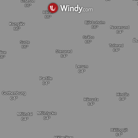
Diseröd
Hålan
Björboholm
Kungälv
Norsesund
Gråbo
Öm
Surte
Tollered
Stenared
äve
Lerum
Partille
Gothenburg
Hindås
Härryda
Mölnlycke
Mölndal
Hällingsjö
Hällesåker