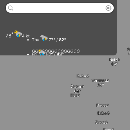
Koön
Tjuvkil
Marstrand
Klåverön
Kärna
°
78
4 kt
Thu
77° /
82°
S















Fri
82° /
83°
Nolvik
Sat
78° /
83°
Björkö
Torslanda
Sun
80° /
83°
Öckerö
Hönö
Brännö
Brännö
Styrsö
Donsö