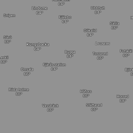
Lindome
Ubbhult
Snipen
Fjälebo
H
Sätila
Gökalid
Särö
Lygnern
Kungsbacka
Fotskäl
Rygga
Tostared
Lerkil
Fjärås station
Onsala
Björ
Röda holme
Håfors
Horred
Stättared
Vassbäck