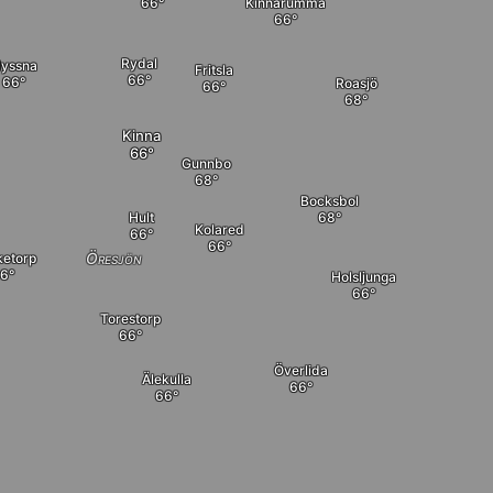
Kinnarumma
Rydal
yssna
Fritsla
Roasjö
Kinna
Gunnbo
Bocksbol
Hult
Kolared
Öresjön
ketorp
Holsljunga
Torestorp
Överlida
Älekulla