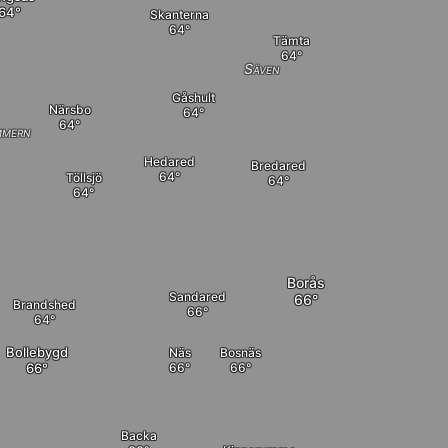
Skanterna
Tämta
Säven
Gåshult
Närsbo
mern
Hedared
Bredared
Töllsjö
Borås
Sandared
Brandshed
Bollebygd
Näs
Bosnäs
Backa