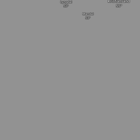
Kristiansand
Lyngdal
Mandal