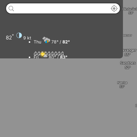
Haugesund
Hindaråv
Kopervik
Karmøy
Rennesøy
°
82
9 kt
Thu
78° /
82°
Stavanger









Fri
80° /
83°
Sandnes
Sat
77° /
83°
Nærbø
Sun
78° /
83°