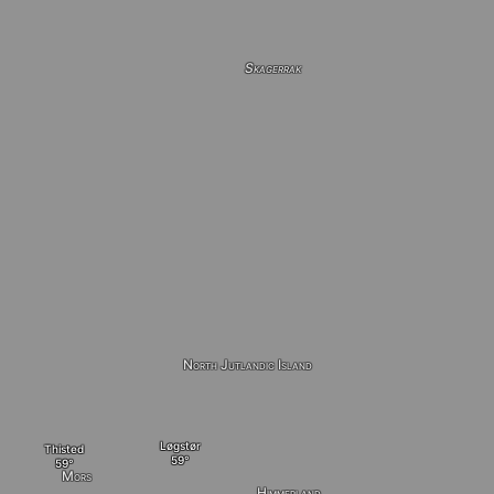
Skagerrak
North Jutlandic Island
Løgstør
Thisted
Mors
Himmerland