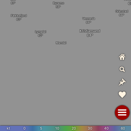
Byremo
Grimstad
Flekkefjord
Vennesla
Kristiansand
Lyngdal
Mandal
kt
0
5
10
20
30
40
60