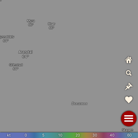
Myra
Risør
ynnekleiv
Arendal
Grimstad
Skagerrak
Skagen
kt
0
5
10
20
30
40
60