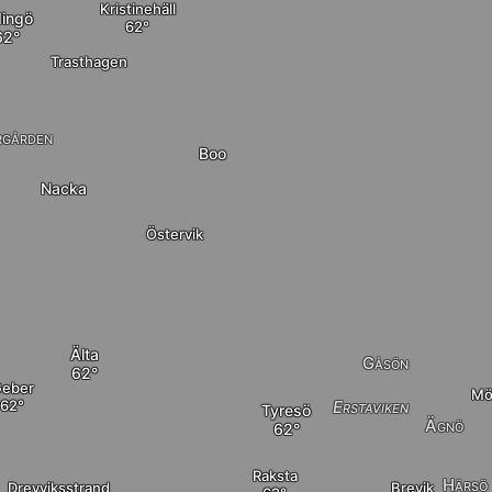
Kristinehäll
dingö
Trasthagen
rgården
Boo
Nacka
Östervik
Älta
Gåsön
eber
Mö
Erstaviken
Tyresö
Ägnö
Raksta
Härsö
Drevviksstrand
Brevik