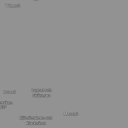
Värmdö
Lugnet och
Ingarö
Skälsmara
rtviken
Maderö
Björnömalmen och
Klacknäset