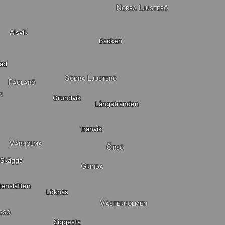
Norra Ljusterö
Alsvik
Backen
tad
Södra Ljusterö
Fåglarö
n
Grundvik
Långstranden
Tranvik
Vårholma
Örsö
 Skägga
Grinda
tenslätten
Löknäs
Västerholmen
gsö
Siggesta