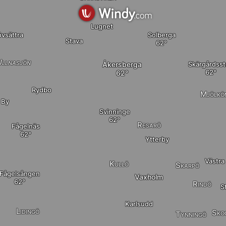
Lugnet
övsättra
Solberga
Stava
Ullnasjön
Åkersberga
Skärgårdss
Rydbo
Mjölkö
 By
elete
Svinninge
Resarö
Fågelnäs
Ytterby
Västra
Kullö
Skarpö
Fågelsången
Vaxholm
Rindö
S
Karlsudd
Lidingö
Sko
Tynningö