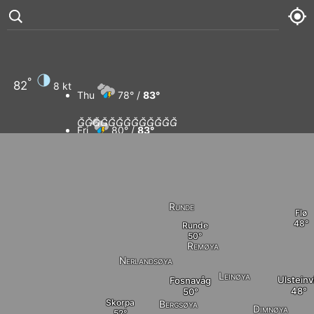
°
82
8 kt
Thu
78° /
83°













Fri
80° /
83°
Sat
78° /
84°
Sun
79° /
84°
Runde
Flø
Runde
Remøya
Nerlandsøya
Leinøya
Ulsteinv
Fosnavåg
Skorpa
Bergsøya
Dimnøya