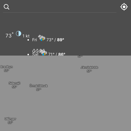
Bjurholm
Vännäs
Umeå
Mjösjöby
°
73
1 kt
Holmsu
Trehörningsjö
Fri
73° /
89°




Nordmaling
Sat
71° /
86°
Bredbyn
Järnäsklubb
Sun
73° /
91°
Mon
75° /
93°
Sidensjö
Örnsköldsvik
Ullånger