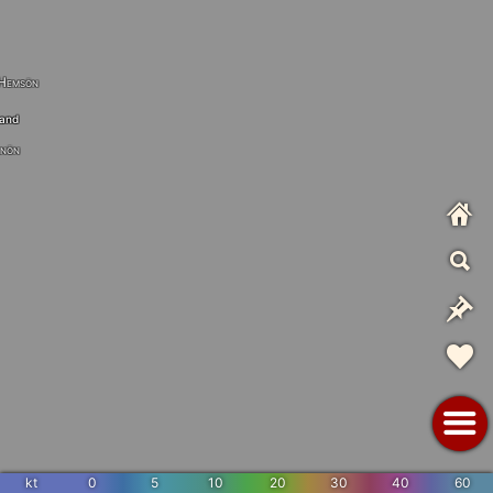
Hemsön
and
nön
kt
0
5
10
20
30
40
60