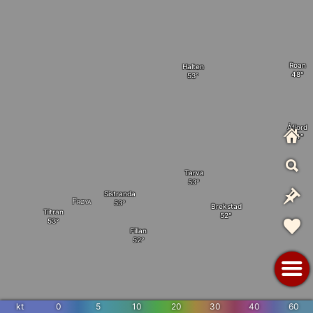
Roan
Halten
Åfjord
Tarva
Sistranda
Frøya
Brekstad
Titran
Fillan
kt
0
5
10
20
30
40
60