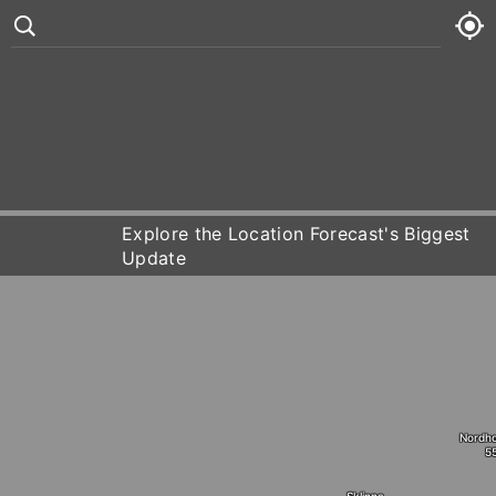
°
81
8 kt
Mon
81° /
84°


Tue
82° /
84°
Explore the Location Forecast's Biggest
Update
Wed
82° /
85°
Thu
84° /
85°
Nordh