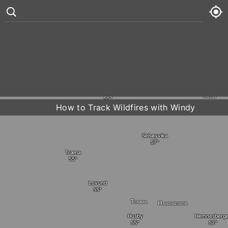
°
82
11 kt
Ørne
Sun
78° /
82°





Myken
Mon
80° /
83°
Halsa
How to Track Wildfires with Windy
Tue
82° /
83°
Selsøyvika
Wed
82° /
84°
Træna
Lovund
Tomma
Handnesøya
Husby
Hemnesberge