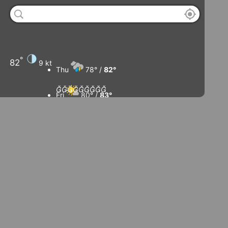
°
82
9 kt
Thu
78° /
82°









Fri
80° /
83°
Sat
77° /
83°
Sun
78° /
83°