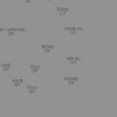
Ribnica
Dolenja vas
rib - Loški Potok
Glažuta
Grčarice
Prezid
Draga
Gotenica
Gorači
Čabar