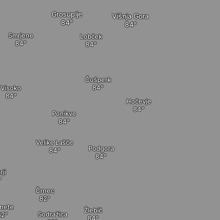
Grosuplje
Višnja Gora
Smrjene
Lobček
Čušperk
Visoko
Hočevje
Ponikve
Velike Lašče
Podgora
rji
Črnec
nete
Žlebič
Sodražica