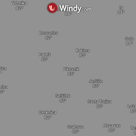
Vrhnika
Ig
Kamnik pod Krimom
Borovnica
Golo
Rakitna
Padež
vica
Pikovnik
Jeršiče
nina
Selšček
Sveta Trojica
Luža
Cerknica
Nova vas
Grahovo
Be