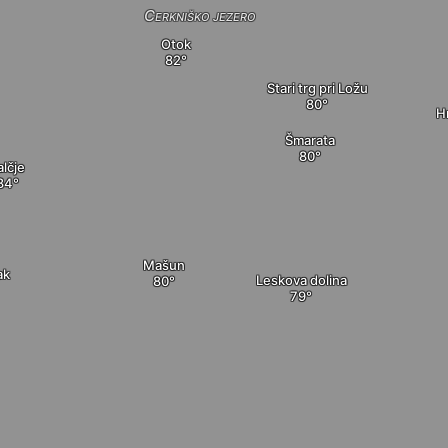
Cerkniško jezero
Otok
Stari trg pri Ložu
H
Šmarata
alčje
Mašun
ak
Leskova dolina