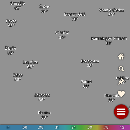
Smrečje
Žažar
Vnanje Gorice
Drenov Grič
Rovte
Vrhnika
Kamnik pod Krimom
Žibrše
Borovnica
Logatec
Kalce
Rakitna
Padež
Jakovica
Pikovnik
Planina
in
.06
.08
.11
.24
.39
.78
1.2