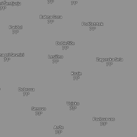
ri Šentjurju
Babna Gora
Podčetrtek
Paridol
Dobležiče
na pri Sevnici
Lesično
Zagorska Sela
Kozje
e
Dobrova
Vojsko
Senovo
Pavlova vas
Anže