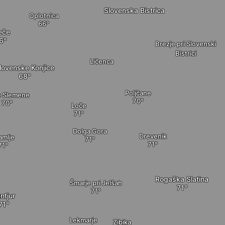
Slovenska Bistrica
Oplotnica
eče
Brezje pri Slovenski
Bistrici
Ličenca
lovenske Konjice
Poljčane
e Slemene
Loče
Dolga Gora
Drevenik
amlje
Rogaška Slatina
Šmarje pri Jelšah
ntjur
Lekmarje
Zibika