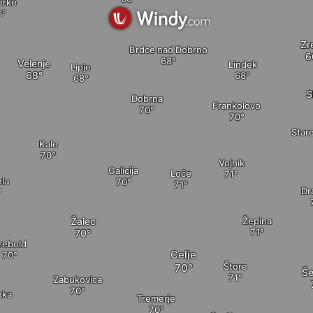
erke
Zr
Brdce nad Dobrno
Velenje
Lindek
Lipje
S
Dobrna
Frankolovo
Star
Kale
Vojnik
Galicija
Loče
la
Dr
Žalec
Žepina
rebold
Celje
Štore
Še
Zabukovica
eka
Tremerje