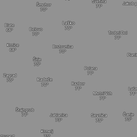
Svetina
Jakob p
Šmohor
Laško
Blate
Belovo
Trobni Dol
Krnice
Brstovnica
Plani
Širje
Polana
Zagrad
Radeče
Razbor
Laš
Metni Vrh
Štajngrob
Čanje
Jablanica
Sevnica
Krmelj
ntrupert