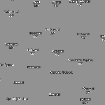
Gornji Petrovci
Grad
Otovci
Večeslavci
Pečarovci
Bodonci
Ivanovci
Se
Cankova
Puževci
Puconci
Moravske Toplice
a Radgona
Rankovci
Murska Sobota
i
Radenci
Gančani
Bakovci
Spodnji Kocjan
Beltinci