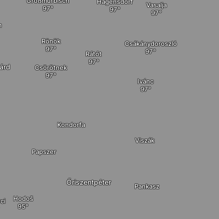
Großmürbisch
Hagensdorf
Vasalja
m
Rönök
Csákánydoroszló
Rátót
árd
Csörötnek
Ivánc
Kondorfa
Viszák
Papszer
Őriszentpéter
Pankasz
Hodoš
ci