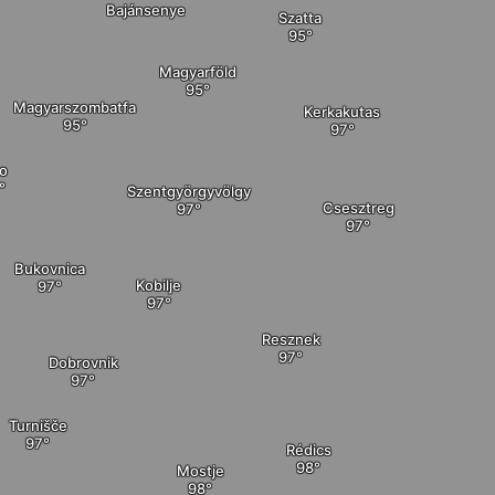
Bajánsenye
Szatta
Magyarföld
Magyarszombatfa
Kerkakutas
lo
Szentgyörgyvölgy
Csesztreg
Bukovnica
Kobilje
Resznek
Dobrovnik
Turnišče
Rédics
Mostje