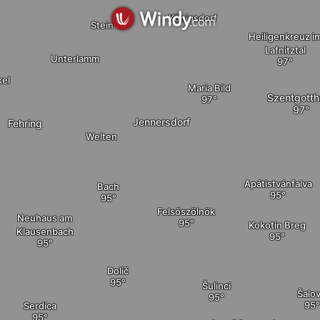
Königsdorf
Stein
Heiligenkreuz i
Lafnitztal
Unterlamm
kel
Maria Bild
Szentgotth
Jennersdorf
Fehring
Welten
Apátistvánfalva
Bach
Felsőszölnök
Neuhaus am
Kokotin Breg
Klausenbach
Dolič
Šulinci
Šalov
Serdica