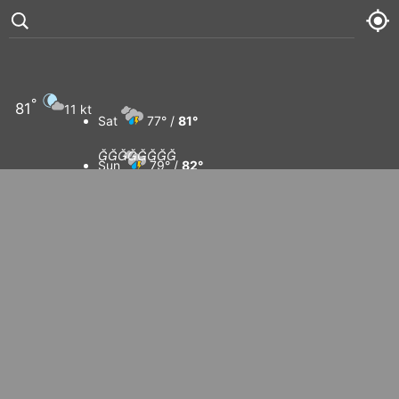
°
81
11 kt
Sat
77° /
81°








Sun
79° /
82°
Mon
79° /
82°
Tue
80° /
83°