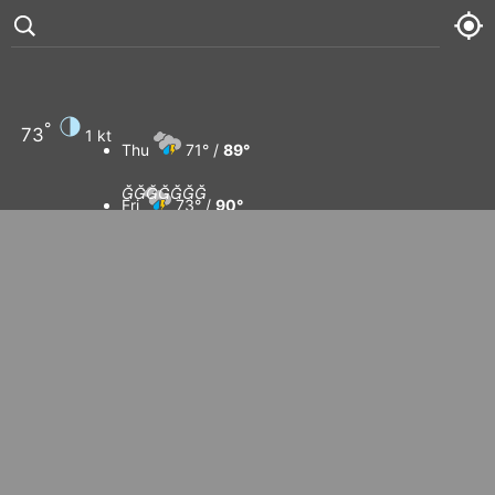
°
73
1 kt
Thu
71° /
89°







Fri
73° /
90°
Sat
73° /
90°
Sun
74° /
92°