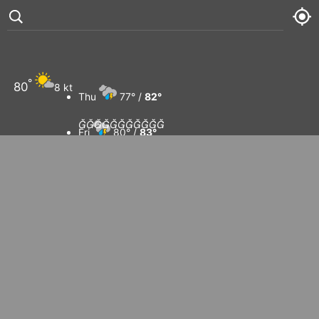
°
80
8 kt
Thu
77° /
82°











Fri
80° /
83°
Sat
78° /
81°
Sun
79° /
82°