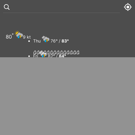
°
80
9 kt
Thu
76° /
83°














Fri
82° /
84°
Sat
78° /
84°
Sun
81° /
83°