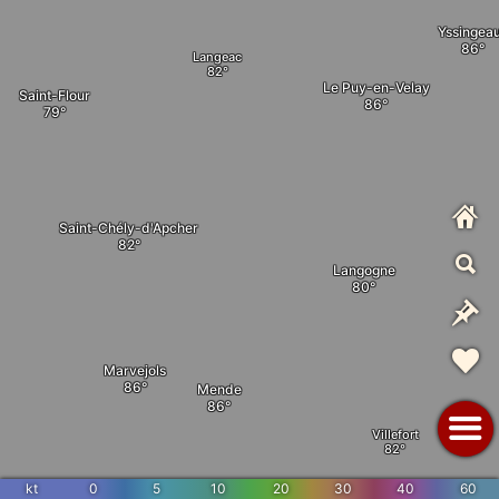
Yssingea
Langeac
Le Puy-en-Velay
Saint-Flour
Saint-Chély-d'Apcher
Langogne
Marvejols
Mende
Villefort
kt
0
5
10
20
30
40
60