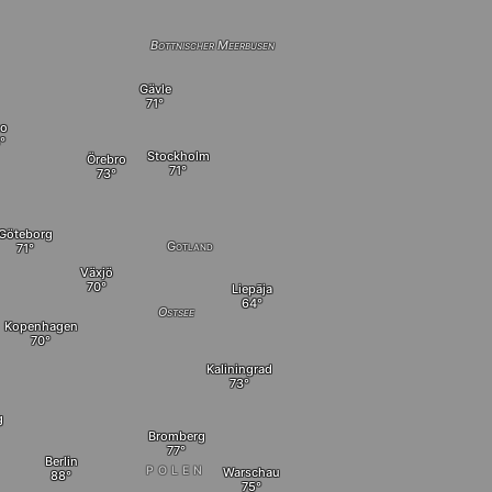
Bottnischer Meerbusen
Gävle
lo
Stockholm
Örebro
Göteborg
Gotland
Växjö
Liepāja
Ostsee
Kopenhagen
Kaliningrad
g
Bromberg
Berlin
POLEN
Warschau