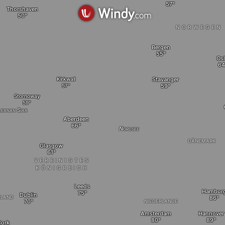
Thorshaven
NORWEGEN
Bergen
Os
Kirkwall
Stavanger
Stornoway
leanan Siar
Aberdeen
Nordsee
DÄNEMARK
Glasgow
VEREINIGTES
KÖNIGREICH
Leeds
Hambur
Dublin
RLAND
NIEDERLANDE
Hannover
Amsterdam
ork