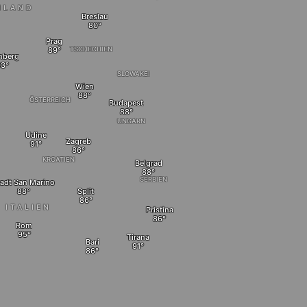
HLAND
Breslau
Prag
TSCHECHIEN
nberg
SLOWAKEI
Wien
ÖSTERREICH
Budapest
UNGARN
Udine
Zagreb
KROATIEN
Belgrad
SERBIEN
tadt San Marino
Split
ITALIEN
Pristina
Rom
Tirana
Bari