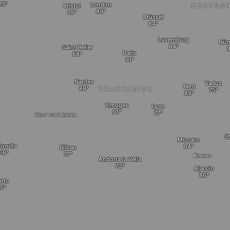
London
Bristol
DEUTSC
Brüssel
Luxemburg
Nür
Saint Helier
Paris
Nantes
Vaduz
Bern
FRANKREICH
Limoges
Lyon
Golf von Biskaya
S
Monaco
Coruña
Bilbao
Korsika
Andorra la Vella
Ajaccio
orto