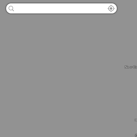
Na h-Ei
I
C