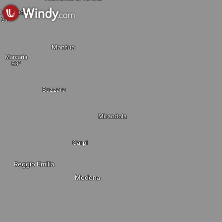
l Goffredo
Mantua
Marcaria
Suzzara
Mirandola
Carpi
Reggio Emilia
Modena