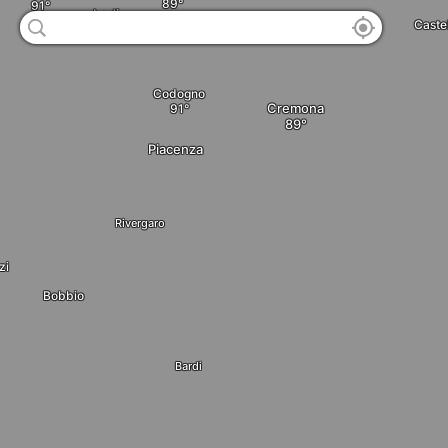
Lodi
Caste
Codogno
Cremona
Piacenza
Rivergaro
zi
Bobbio
Bardi