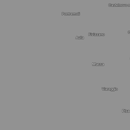
Castelnovo n
Pontremoli
C
Fivizzano
Aulla
Massa
Viareggio
Pisa