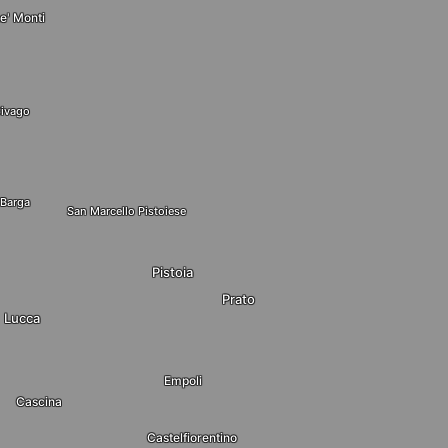
e' Monti
ivago
Barga
San Marcello Pistoiese
Pistoia
Prato
Lucca
Empoli
Cascina
Castelfiorentino