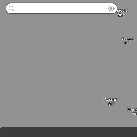
Ajaccio
Tizzano
Sassari
Otieri/
Macumere/Macom