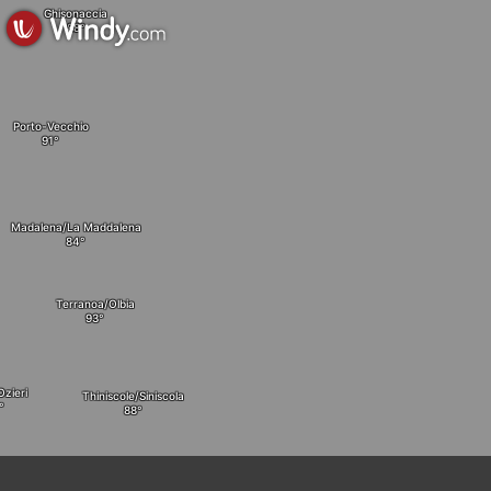
Ghisonaccia
Porto-Vecchio
Madalena/La Maddalena
Terranoa/Olbia
Ozieri
Thiniscole/Siniscola
Nuoro
èr