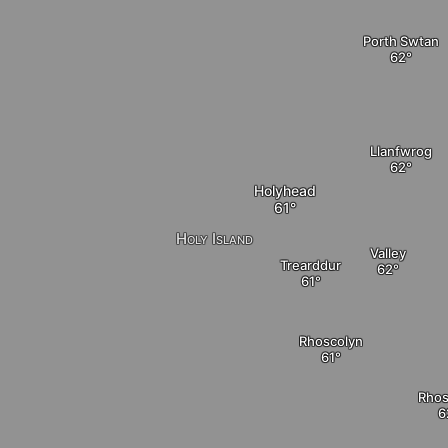
Porth Swtan
Llanfwrog
Holyhead
Holy Island
Valley
Trearddur
Rhoscolyn
Rhos