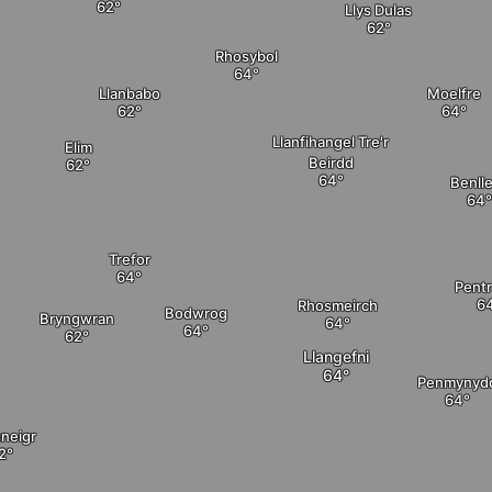
Llys Dulas
Rhosybol
Llanbabo
Moelfre
Llanfihangel Tre'r
Elim
Beirdd
Benll
Trefor
Pent
Rhosmeirch
Bodwrog
Bryngwran
Llangefni
Penmynyd
neigr