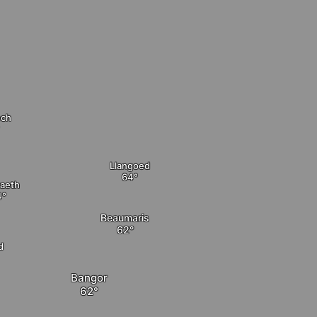
ech
Llangoed
raeth
Beaumaris
d
Bangor