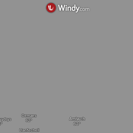
Cemaes
Amlwch
wydrys
Llanfechell