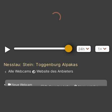
24h
1×
Nesslau: Stein: Toggenburg Alpakas
Alle Webcams
Website des Anbieters
Neue Webcam
l
Zu Favoriten hzfg.
Alarm erstellen
m

hzfg.
Vorhersage für
Webcam
&
a
Teilen

diesen Ort
bearbeiten
kt
0
5
10
20
30
40
60