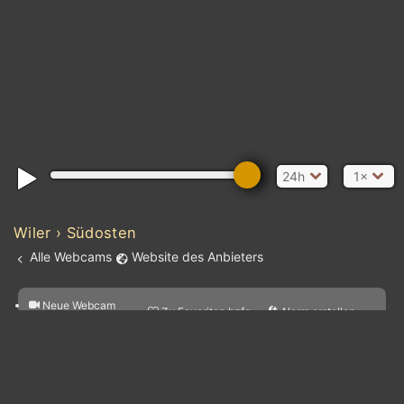
24h
1×
Wiler › Südosten
Alle Webcams
Website des Anbieters
Neue Webcam
l
Zu Favoriten hzfg.
Alarm erstellen
m

hzfg.
Vorhersage für
Webcam
&
a
Teilen

diesen Ort
bearbeiten
kt
0
5
10
20
30
40
60