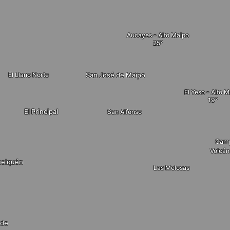
Aucayes - Alto Maipo
San José de Maipo
El Llano Norte
El Yeso - Alto 
El Principal
San Alfonso
Camp
Volcán
elquén
Las Melosas
 de