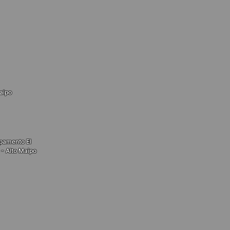
Maipo
amento El
 - Alto Maipo