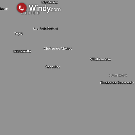
Monterrey
iacán
MÉXICO
San Luis Potosí
Tepic
Ciudad de México
Manzanillo
Villahermosa
Acapulco
GUATEMALA
Ciudad de Guatemala