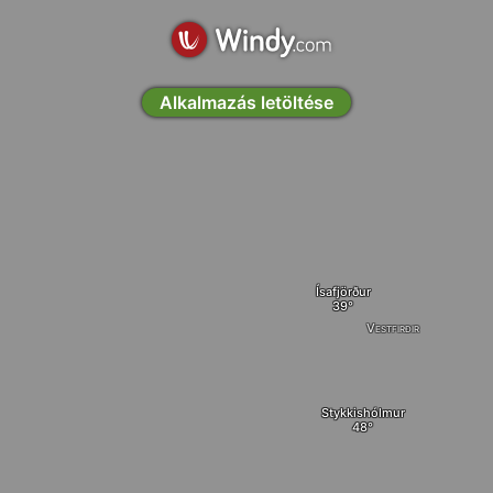
Alkalmazás letöltése
Ísafjörður
Vestfirðir
Stykkishólmur