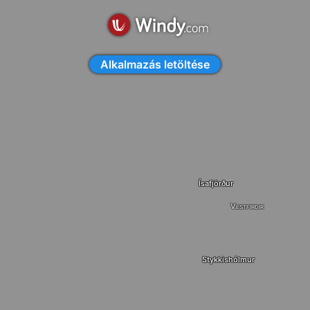
Alkalmazás letöltése
Ísafjörður
Vestfirðir
Stykkishólmur