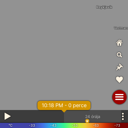
Reykjavík
Vestmann
10:18 PM - 0 perce
24 órája
°C
-33
-43
-53
-63
-73