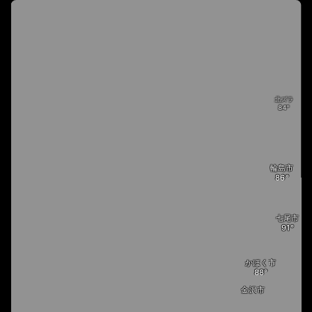
北ズラ
輪島市
七尾市
かほく市
金沢市