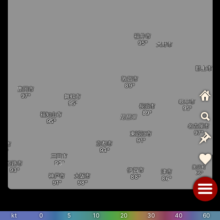
福井市
大野市
郡上市
敦賀市
豊岡市
舞鶴市
岐阜市
長浜市
福知山市
琵琶湖
名古屋市
東近江市
京都市
宍粟市
三田市
姫路市
美浜町
伊賀市
津市
大阪市
神戸市
橿原市
伊勢市
戸内海
淡路島
大台町
kt
0
5
10
20
30
40
60