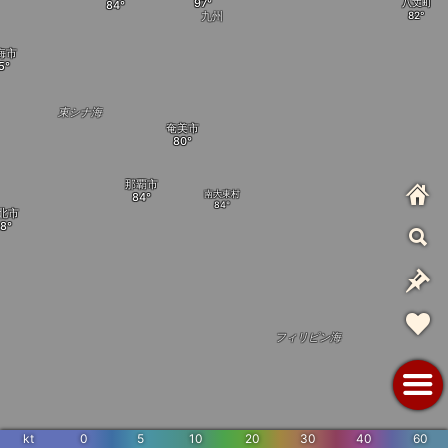
八丈町
九州
海市
東シナ海
奄美市
那覇市
南大東村
北市
フィリピン海
kt
0
5
10
20
30
40
60