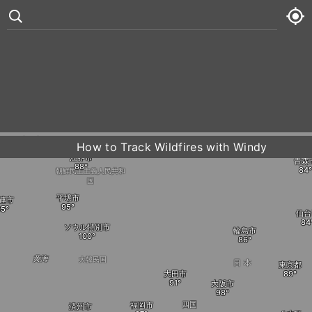
チチハル市
Fujin
ユ
綏化市
鶏西市
°
ダリネゴルスク
82
10 kt
金
80° /
83°
長春市
通遼市
札














土
78° /
84°
瀋陽市
清津市
How to Track Wildfires with Windy
日本海
江界市
青森
日
80° /
83°
朝鮮民主主義人民共和
国
月
82° /
84°
平壌市
連市
仙台
ソウル特別市
輪島市
黄海
大韓民国
日本
東京都
大田市
大阪市
四国
福岡市
済州市