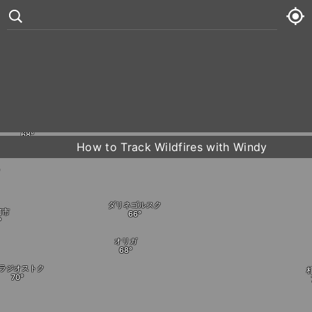
ニ
ビロビジャン
ハバロフスク
°
Fujin
82
7 kt
Peretychiha
土
81° /
82°
Raohe
ヴォストーク








Baoqing
日
79° /
83°
How to Track Wildfires with Windy
月
80° /
83°
火
80° /
85°
ダリネゴルスク
河市
オリガ
ラジオストク