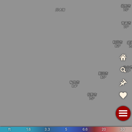
函館市
日本海
青森市
秋田市
盛
仙台
新潟市
輪島市
長野市
ft
1.6
3.3
5
6.6
20
30