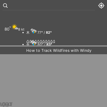
°
80
8 kt
木
77° /
82°











金
80° /
83°
How to Track Wildfires with Windy
土
78° /
81°
日
79° /
82°
久米島町