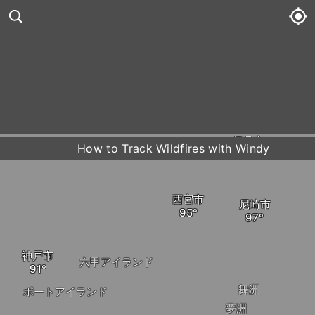
三田市
°
川西市
83
11 kt
箕
水
79° /
83°
宝塚市









木
80° /
84°
伊丹市
豊
How to Track Wildfires with Windy
金
80° /
83°
西宮市
土
79° /
84°
尼崎市
神戸市
六甲アイランド
舞洲
ポートアイランド
夢洲