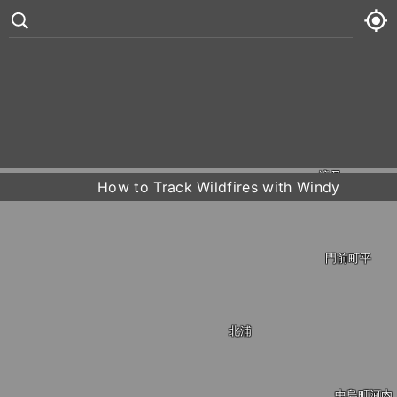
°
76
5 kt
水
76° /
86°






木
72° /
89°
滝又
How to Track Wildfires with Windy
金
72° /
90°
土
73° /
90°
門前町平
北浦
中島町河内