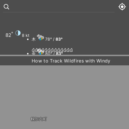
°
82
8 kt
木
78° /
83°













金
80° /
83°
How to Track Wildfires with Windy
土
78° /
84°
日
79° /
84°
幌加内町