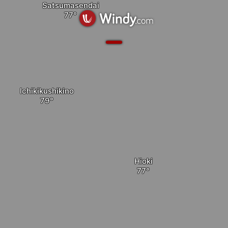
Satsumasendai
Ichikikushikino
Hioki