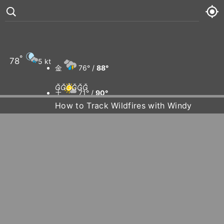
°
78
5 kt
金
76° /
88°






土
71° /
90°
How to Track Wildfires with Windy
日
74° /
90°
月
74° /
91°