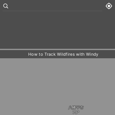
°
83
11 kt
木
79° /
84°













金
79° /
83°
How to Track Wildfires with Windy
土
79° /
83°
日
78° /
84°
八幡平市