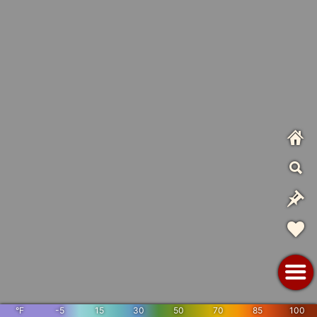
°F
-5
15
30
50
70
85
100