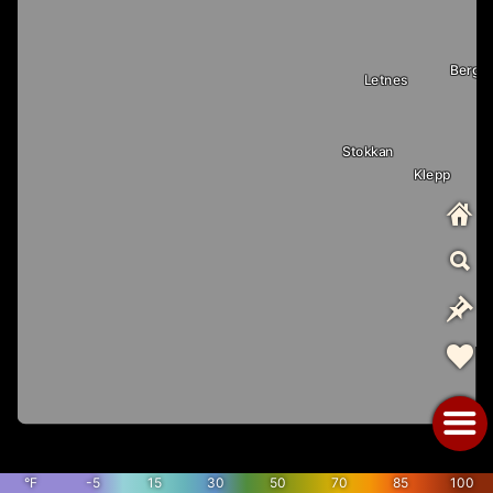
Berg
Letnes
Stokkan
Klepp
°F
-5
15
30
50
70
85
100